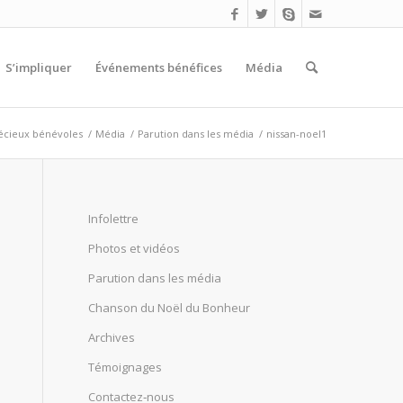
S’impliquer
Événements bénéfices
Média
écieux bénévoles
/
Média
/
Parution dans les média
/
nissan-noel1
Infolettre
Photos et vidéos
Parution dans les média
Chanson du Noël du Bonheur
Archives
Témoignages
Contactez‐nous