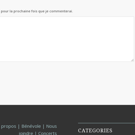
 pour la prochaine fois que je commenterai.
 propos
|
Bénévole
|
Nous
CATEGORIES
joindre
|
Concerts