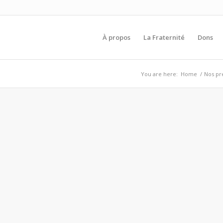
À propos
La Fraternité
Dons
You are here:
Home
/
Nos pr