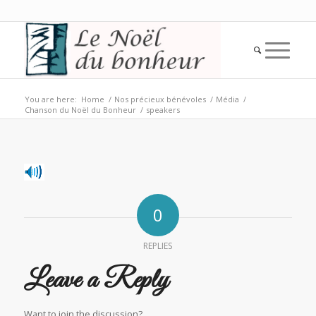
You are here:
Home
/
Nos précieux bénévoles
/
Média
/
Chanson du Noël du Bonheur
/
speakers
0
REPLIES
Leave a Reply
Want to join the discussion?