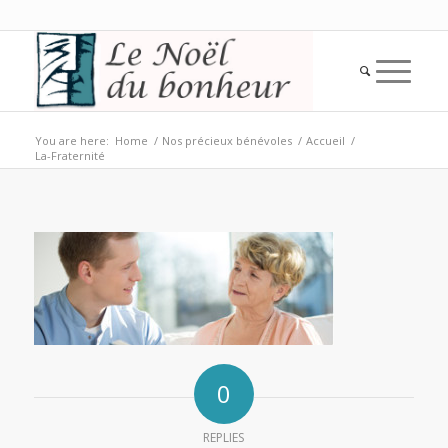
You are here:
Home
/
Nos précieux bénévoles
/
Accueil
/
La-Fraternité
0
REPLIES