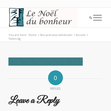
You are here:
Home
/
Nos précieux bénévoles
/
Accueil
/
Faites-bg
0
REPLIES
Leave a Reply