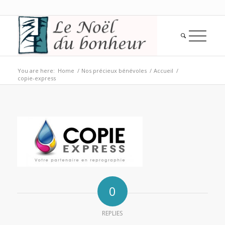
You are here:
Home
/
Nos précieux bénévoles
/
Accueil
/
copie-express
0
REPLIES