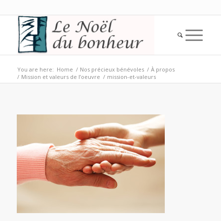
You are here:
Home
/
Nos précieux bénévoles
/
À propos
/
Mission et valeurs de l’oeuvre
/
mission-et-valeurs