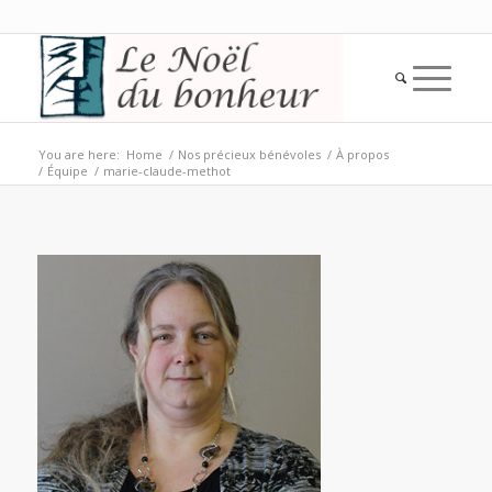
You are here:
Home
/
Nos précieux bénévoles
/
À propos
/
Équipe
/
marie-claude-methot