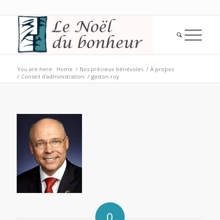
You are here:
Home
/
Nos précieux bénévoles
/
À propos
/
Conseil d’administration
/
gaston-roy
0