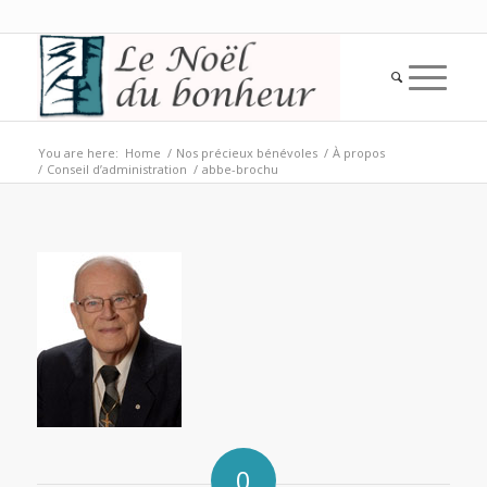
You are here:
Home
/
Nos précieux bénévoles
/
À propos
/
Conseil d’administration
/
abbe-brochu
0